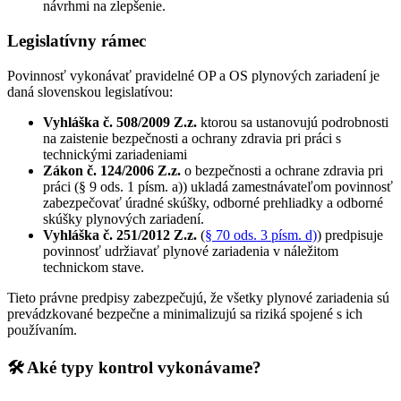
návrhmi na zlepšenie.
Legislatívny rámec
Povinnosť vykonávať pravidelné OP a OS plynových zariadení je
daná slovenskou legislatívou:
Vyhláška č. 508/2009 Z.z.
ktorou sa ustanovujú podrobnosti
na zaistenie bezpečnosti a ochrany zdravia pri práci s
technickými zariadeniami
Zákon č. 124/2006 Z.z.
o bezpečnosti a ochrane zdravia pri
práci (§ 9 ods. 1 písm. a)) ukladá zamestnávateľom povinnosť
zabezpečovať úradné skúšky, odborné prehliadky a odborné
skúšky plynových zariadení.
Vyhláška č. 251/2012 Z.z.
(
§ 70 ods. 3 písm. d)
) predpisuje
povinnosť udržiavať plynové zariadenia v náležitom
technickom stave.
Tieto právne predpisy zabezpečujú, že všetky plynové zariadenia sú
prevádzkované bezpečne a minimalizujú sa riziká spojené s ich
používaním.
🛠️
Aké typy kontrol vykonávame?