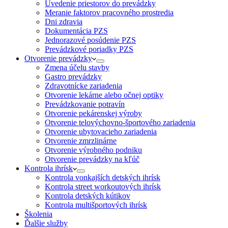
Uvedenie priestorov do prevádzky
Meranie faktorov pracovného prostredia
Dni zdravia
Dokumentácia PZS
Jednorazové posúdenie PZS
Prevádzkové poriadky PZS
Otvorenie prevádzky
Zmena účelu stavby
Gastro prevádzky
Zdravotnícke zariadenia
Otvorenie lekárne alebo očnej optiky
Prevádzkovanie potravín
Otvorenie pekárenskej výroby
Otvorenie telovýchovno-športového zariadenia
Otvorenie ubytovacieho zariadenia
Otvorenie zmrzlinárne
Otvorenie výrobného podniku
Otvorenie prevádzky na kľúč
Kontrola ihrísk
Kontrola vonkajších detských ihrísk
Kontrola street workoutových ihrísk
Kontrola detských kútikov
Kontrola multišportových ihrísk
Školenia
Ďalšie služby