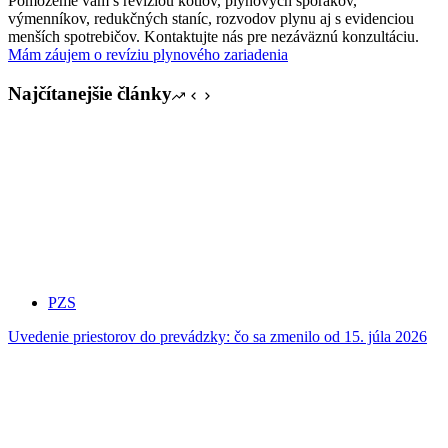
Pomôžeme vám s revíziou kotlov, plynových sporákov,
výmenníkov, redukčných staníc, rozvodov plynu aj s evidenciou
menších spotrebičov. Kontaktujte nás pre nezáväznú konzultáciu.
Mám záujem o revíziu plynového zariadenia
Najčítanejšie články
PZS
Uvedenie priestorov do prevádzky: čo sa zmenilo od 15. júla 2026