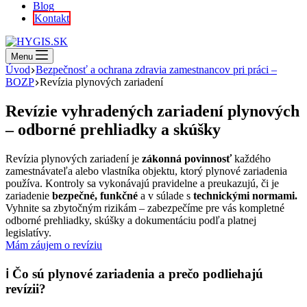
Blog
Kontakt
Menu
Úvod
Bezpečnosť a ochrana zdravia zamestnancov pri práci –
BOZP
Revízia plynových zariadení
Revízie vyhradených zariadení plynových
– odborné prehliadky a skúšky
Revízia plynových zariadení je
zákonná povinnosť
každého
zamestnávateľa alebo vlastníka objektu, ktorý plynové zariadenia
používa. Kontroly sa vykonávajú pravidelne a preukazujú, či je
zariadenie
bezpečné, funkčné
a v súlade s
technickými normami.
Vyhnite sa zbytočným rizikám – zabezpečíme pre vás kompletné
odborné prehliadky, skúšky a dokumentáciu podľa platnej
legislatívy.
Mám záujem o revíziu
ℹ️
Čo sú plynové zariadenia a prečo podliehajú
revízii?