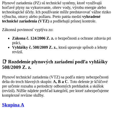
Plynové zariadenia (PZ) sú technické systémy, ktoré využívajú
horľavé plyny na vykurovanie, ohrev vody, výrobu energie alebo
technologické účely. Ich používanie môže predstavovať vážne riziko
výbuchu, otravy alebo požiaru. Preto patria medzi
vyhradené
technické zariadenia (VTZ)
a podliehajú prísnej kontrole.
Zákonná povinnosť vyplýva zo:
Zákona č. 124/2006 Z. z.
o bezpečnosti a ochrane zdravia pri
práci,
Vyhlášky č. 508/2009 Z. z.
, ktorá upravuje spôsob a lehoty
revízií.
📑
Rozdelenie plynových zariadení podľa vyhlášky
508/2009 Z. z.
Plynové technické zariadenia (VTZ) sa podľa miery nebezpečnosti
delia do troch hlavných skupín:
A, B a C
. Toto delenie je kľúčové
pre určenie rozsahu a periodicty odborných prehliadok a skúšok
(revízií). Nižšie nájdete prehľad kategórií, pre ktoré zabezpečujeme
komplexné revízne služby.
Skupina A