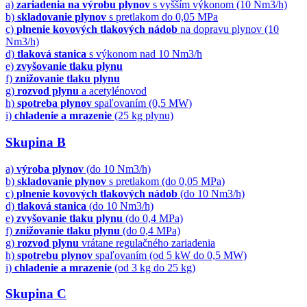
a)
zariadenia na výrobu plynov
s vyšším výkonom (10 Nm3/h)
b)
skladovanie plynov
s pretlakom do 0,05 MPa
c)
plnenie kovových tlakových nádob
na dopravu plynov (10
Nm3/h)
d)
tlaková stanica
s výkonom nad 10 Nm3/h
e)
zvyšovanie tlaku plynu
f)
znižovanie tlaku plynu
g)
rozvod plynu
a acetylénovod
h)
spotreba plynov
spaľovaním (0,5 MW)
i)
chladenie a mrazenie
(25 kg plynu)
Skupina B
a)
výroba plynov
(do 10 Nm3/h)
b)
skladovanie plynov
s pretlakom (do 0,05 MPa)
c)
plnenie kovových tlakových nádob
(do 10 Nm3/h)
d)
tlaková stanica
(do 10 Nm3/h)
e)
zvyšovanie tlaku plynu
(do 0,4 MPa)
f)
znižovanie tlaku plynu
(do 0,4 MPa)
g)
rozvod plynu
vrátane regulačného zariadenia
h)
spotrebu plynov
spaľovaním (od 5 kW do 0,5 MW)
i)
chladenie a mrazenie
(od 3 kg do 25 kg)
Skupina C