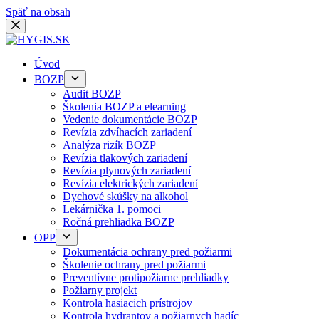
Späť na obsah
Úvod
BOZP
Audit BOZP
Školenia BOZP a elearning
Vedenie dokumentácie BOZP
Revízia zdvíhacích zariadení
Analýza rizík BOZP
Revízia tlakových zariadení
Revízia plynových zariadení
Revízia elektrických zariadení
Dychové skúšky na alkohol
Lekárnička 1. pomoci
Ročná prehliadka BOZP
OPP
Dokumentácia ochrany pred požiarmi
Školenie ochrany pred požiarmi
Preventívne protipožiarne prehliadky
Požiarny projekt
Kontrola hasiacich prístrojov
Kontrola hydrantov a požiarnych hadíc