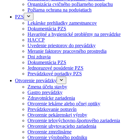
Organizácia cvičného požiarneho poplachu
Požiarna ochrana na podujatiach
PZS
Lekárske prehliadky zamestnancov
Dokumentácia PZS
Havarijné a hygienické problémy na prevádzke
HACCP
Uvedenie priestorov do prevádzky
Meranie faktorov pracovného prostredia
Dni zdravia
Dokumentácia PZS
Jednorazové posúdenie PZS
Prevádzkové poriadky PZS
Otvorenie prevádzky
Zmena účelu stavby
Gastro prevádzky
Zdravotnícke zariadenia
Otvorenie lekárne alebo očnej optiky
Prevádzkovanie potravín
Otvorenie pekárenskej výroby
Otvorenie telovýchovno-športového zariadenia
Otvorenie ubytovacieho zariadenia
Otvorenie zmrzlinárne
Otvorenie výrobného podniku