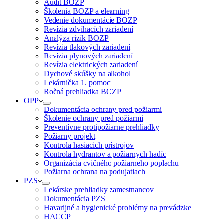
Audit BOZP
Školenia BOZP a elearning
Vedenie dokumentácie BOZP
Revízia zdvíhacích zariadení
Analýza rizík BOZP
Revízia tlakových zariadení
Revízia plynových zariadení
Revízia elektrických zariadení
Dychové skúšky na alkohol
Lekárnička 1. pomoci
Ročná prehliadka BOZP
OPP
Dokumentácia ochrany pred požiarmi
Školenie ochrany pred požiarmi
Preventívne protipožiarne prehliadky
Požiarny projekt
Kontrola hasiacich prístrojov
Kontrola hydrantov a požiarnych hadíc
Organizácia cvičného požiarneho poplachu
Požiarna ochrana na podujatiach
PZS
Lekárske prehliadky zamestnancov
Dokumentácia PZS
Havarijné a hygienické problémy na prevádzke
HACCP