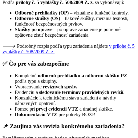
Podľa
prílohy č. 5 vyhlášky č. 508/2009 Z. z.
sa vykonávajú:
Odborné prehliadky (OP)
– vizuálne a funkčné kontroly.
Odborné skúšky (OS)
– tlakové skúšky, merania tesnosti,
funkčnosť bezpečnostných prvkov.
Skúšky po oprave
– po oprave zariadenie je potrebné
opätovne zistiť bezpečnosť zariadenia
🡒 Podrobný rozpis podľa typu zariadenia nájdete
v prílohe č. 5
vyhlášky č. 508/2009 Z. z.
✅
Čo pre vás zabezpečíme
Kompletnú
odbornú prehliadku a odbornú skúšku PZ
podľa typu a skupiny.
Vypracovanie
revíznych správ.
Evidenciu a
sledovanie termínov pravidelných revízií
.
Konzultácie k technickému stavu zariadení a návrhy
nápravných opatrení.
Pomoc pri
prvej evidencii VTZ
a úradnej skúške.
Dokumentáciu VTZ
pre potreby BOZP.
📌
Zaujíma vás revízia konkrétneho zariadenia?