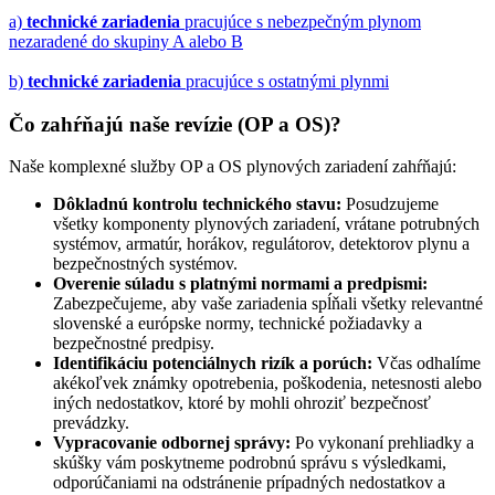
a)
technické zariadenia
pracujúce s nebezpečným plynom
nezaradené do skupiny A alebo B
b)
technické zariadenia
pracujúce s ostatnými plynmi
Čo zahŕňajú naše revízie (OP a OS)?
Naše komplexné služby OP a OS plynových zariadení zahŕňajú:
Dôkladnú kontrolu technického stavu:
Posudzujeme
všetky komponenty plynových zariadení, vrátane potrubných
systémov, armatúr, horákov, regulátorov, detektorov plynu a
bezpečnostných systémov.
Overenie súladu s platnými normami a predpismi:
Zabezpečujeme, aby vaše zariadenia spĺňali všetky relevantné
slovenské a európske normy, technické požiadavky a
bezpečnostné predpisy.
Identifikáciu potenciálnych rizík a porúch:
Včas odhalíme
akékoľvek známky opotrebenia, poškodenia, netesnosti alebo
iných nedostatkov, ktoré by mohli ohroziť bezpečnosť
prevádzky.
Vypracovanie odbornej správy:
Po vykonaní prehliadky a
skúšky vám poskytneme podrobnú správu s výsledkami,
odporúčaniami na odstránenie prípadných nedostatkov a