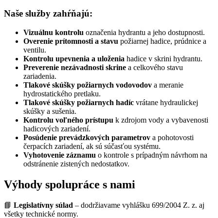
Naše služby zahŕňajú:
Vizuálnu kontrolu
označenia hydrantu a jeho dostupnosti.
Overenie prítomnosti a stavu
požiarnej hadice, prúdnice a
ventilu.
Kontrolu upevnenia a uloženia
hadice v skrini hydrantu.
Preverenie nezávadnosti skrine
a celkového stavu
zariadenia.
Tlakové skúšky požiarnych vodovodov
a meranie
hydrostatického pretlaku.
Tlakové skúšky požiarnych hadíc
vrátane hydraulickej
skúšky a sušenia.
Kontrolu voľného prístupu
k zdrojom vody a vybavenosti
hadicových zariadení.
Posúdenie prevádzkových parametrov
a pohotovosti
čerpacích zariadení, ak sú súčasťou systému.
Vyhotovenie záznamu
o kontrole s prípadným návrhom na
odstránenie zistených nedostatkov.
Výhody spolupráce s nami
📘
Legislatívny súlad
– dodržiavame vyhlášku 699/2004 Z. z. aj
všetky technické normy.