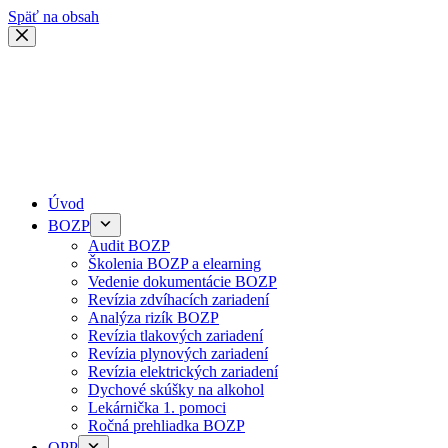
Späť na obsah
Úvod
BOZP
Audit BOZP
Školenia BOZP a elearning
Vedenie dokumentácie BOZP
Revízia zdvíhacích zariadení
Analýza rizík BOZP
Revízia tlakových zariadení
Revízia plynových zariadení
Revízia elektrických zariadení
Dychové skúšky na alkohol
Lekárnička 1. pomoci
Ročná prehliadka BOZP
OPP