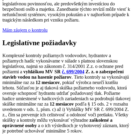
legislatívnou povinnosťou, ale predovšetkým investíciou do
bezpečnosti osôb a majetku. Zanedbanie týchto revízií môže viesť k
nefunkčnosti systémov, vysokým pokutám a v najhoršom prípade k
tragickým následkom pri vzniku požiaru.
Mám záujem o kontrolu
Legislatívne požiadavky
Komplexné kontroly požiarnych vodovodov, hydrantov a
požiarnych hadíc vykonávame v súlade s platnou slovenskou
legislatívou, najmä so zákonom č. 314/2001 Z.z. o ochrane pred
požiarmi a
vyhláškou MV SR
č. 699/2004
Z. z. o zabezpečení
stavieb vodou na hasenie požiarov
. Tieto kontroly sa vykonávajú
minimálne raz za
12 mesiacov
, pokiaľ výrobca neurčí kratšiu
lehotu. Súčasťou je aj tlaková skúška požiarneho vodovodu, ktorá
overuje schopnosť hydrantu udržať požadovaný tlak. Požiarne
hadice umiestnené v hadicových zariadeniach sa podrobujú tlakovej
skúške minimálne raz za
12 mesiacov
podľa § 15 ods. 2 v rozsahu
uvedenom v ods. 1, písm. c) až i) Vyhlášky MV SR č. 699/2004 Z.
z., čím sa preveruje ich celistvosť a odolnosť voči pretlaku. Všetky
skúšky a kontroly môžu vykonávať výhradne
zaškolené a
oprávnené osoby
a o ich výsledkoch je vyhotovený záznam, ktorý
je potrebné uchovávať minimálne 5 rokov.