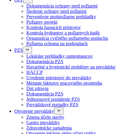
Dokumentácia ochrany pred požiarmi
Školenie ochrany pred požiarmi
Preventívne protipožiarne prehliadky
Požiarny projekt
Kontrola hasiacich prístrojov
Kontrola hydrantov a požiarnych hadíc
Organizácia cvičného požiarneho poplachu
Požiarna ochrana na podujatiach
PZS
Lekárske prehliadky zamestnancov
Dokumentácia PZS
Havarijné a hygienické problémy na prevádzke
HACCP
Uvedenie priestorov do prevádzky
Meranie faktorov pracovného prostredia
Dni zdravia
Dokumentácia PZS
Jednorazové posúdenie PZS
Prevádzkové poriadky PZS
Otvorenie prevádzky
Zmena účelu stavby
Gastro prevádzky
Zdravotnícke zariadenia
Otvorenie lekárne alebo očnej optiky