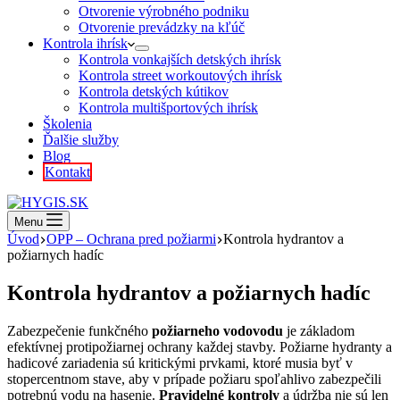
Otvorenie výrobného podniku
Otvorenie prevádzky na kľúč
Kontrola ihrísk
Kontrola vonkajších detských ihrísk
Kontrola street workoutových ihrísk
Kontrola detských kútikov
Kontrola multišportových ihrísk
Školenia
Ďalšie služby
Blog
Kontakt
Menu
Úvod
OPP – Ochrana pred požiarmi
Kontrola hydrantov a
požiarnych hadíc
Kontrola hydrantov a požiarnych hadíc
Zabezpečenie funkčného
požiarneho vodovodu
je základom
efektívnej protipožiarnej ochrany každej stavby. Požiarne hydranty a
hadicové zariadenia sú kritickými prvkami, ktoré musia byť v
stopercentnom stave, aby v prípade požiaru spoľahlivo zabezpečili
potrebnú vodu na hasenie.
Pravidelné kontroly
a údržba nie sú len