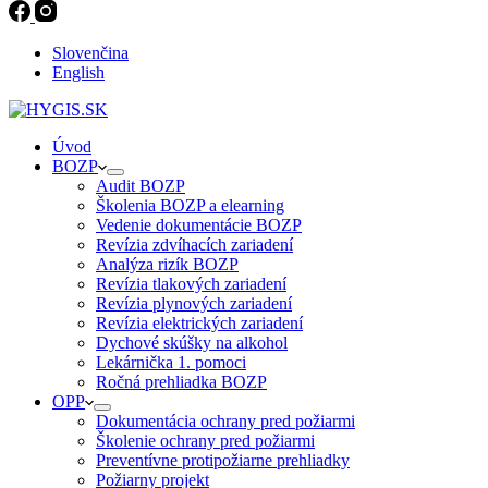
Slovenčina
English
Úvod
BOZP
Audit BOZP
Školenia BOZP a elearning
Vedenie dokumentácie BOZP
Revízia zdvíhacích zariadení
Analýza rizík BOZP
Revízia tlakových zariadení
Revízia plynových zariadení
Revízia elektrických zariadení
Dychové skúšky na alkohol
Lekárnička 1. pomoci
Ročná prehliadka BOZP
OPP
Dokumentácia ochrany pred požiarmi
Školenie ochrany pred požiarmi
Preventívne protipožiarne prehliadky
Požiarny projekt