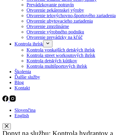
Prevádzkovanie potravín
Otvorenie pekárenskej výroby
Otvorenie telovýchovno-športového zariadenia
Otvorenie ubytovacieho zariadenia
Otvorenie zmrzlinárne
Otvorenie výrobného podniku
Otvorenie prevádzky na kľúč
Kontrola ihrísk
Kontrola vonkajších detských ihrísk
Kontrola street workoutových ihrísk
Kontrola detských kútikov
Kontrola multišportových ihrísk
Školenia
Ďalšie služby
Blog
Kontakt
Slovenčina
English
Dopyt na službu: Kontrola hydrantov a