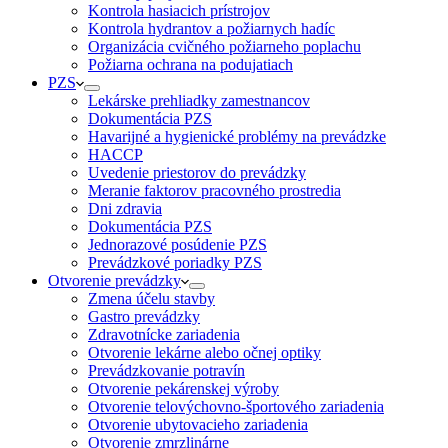
Kontrola hasiacich prístrojov
Kontrola hydrantov a požiarnych hadíc
Organizácia cvičného požiarneho poplachu
Požiarna ochrana na podujatiach
PZS
Lekárske prehliadky zamestnancov
Dokumentácia PZS
Havarijné a hygienické problémy na prevádzke
HACCP
Uvedenie priestorov do prevádzky
Meranie faktorov pracovného prostredia
Dni zdravia
Dokumentácia PZS
Jednorazové posúdenie PZS
Prevádzkové poriadky PZS
Otvorenie prevádzky
Zmena účelu stavby
Gastro prevádzky
Zdravotnícke zariadenia
Otvorenie lekárne alebo očnej optiky
Prevádzkovanie potravín
Otvorenie pekárenskej výroby
Otvorenie telovýchovno-športového zariadenia
Otvorenie ubytovacieho zariadenia
Otvorenie zmrzlinárne