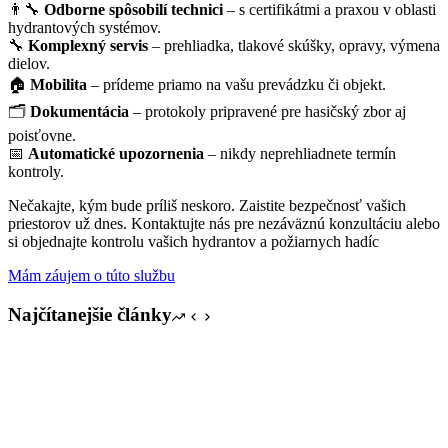
👨‍🔧
Odborne spôsobilí technici
– s certifikátmi a praxou v oblasti
hydrantových systémov.
🔧
Komplexný servis
– prehliadka, tlakové skúšky, opravy, výmena
dielov.
🏠
Mobilita
– prídeme priamo na vašu prevádzku či objekt.
🗂️
Dokumentácia
– protokoly pripravené pre hasičský zbor aj
poisťovne.
📅
Automatické upozornenia
– nikdy neprehliadnete termín
kontroly.
Nečakajte, kým bude príliš neskoro. Zaistite bezpečnosť vašich
priestorov už dnes. Kontaktujte nás pre nezáväznú konzultáciu alebo
si objednajte kontrolu vašich hydrantov a požiarnych hadíc
Mám záujem o túto službu
Najčítanejšie články