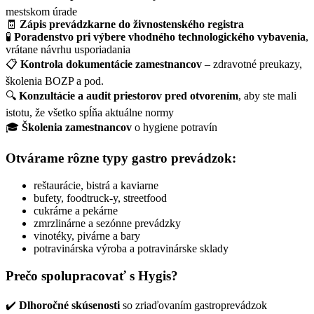
mestskom úrade
🧾
Zápis prevádzkarne do živnostenského registra
🧪
Poradenstvo pri výbere vhodného technologického vybavenia
,
vrátane návrhu usporiadania
📋
Kontrola dokumentácie zamestnancov
– zdravotné preukazy,
školenia BOZP a pod.
🔍
Konzultácie a audit priestorov pred otvorením
, aby ste mali
istotu, že všetko spĺňa aktuálne normy
🎓
Školenia zamestnancov
o hygiene potravín
Otvárame rôzne typy gastro prevádzok:
reštaurácie, bistrá a kaviarne
bufety, foodtruck-y, streetfood
cukrárne a pekárne
zmrzlinárne a sezónne prevádzky
vinotéky, pivárne a bary
potravinárska výroba a potravinárske sklady
Prečo spolupracovať s Hygis?
✔️
Dlhoročné skúsenosti
so zriaďovaním gastroprevádzok