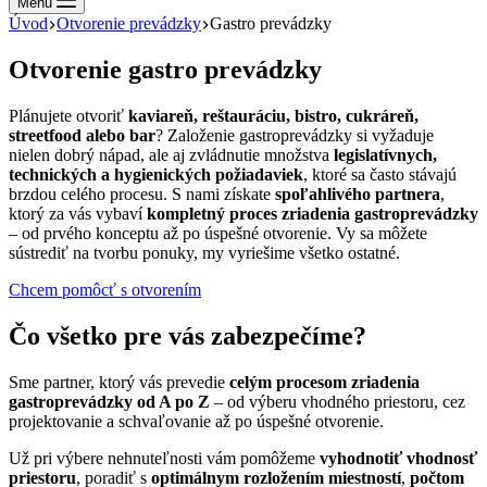
Menu
Úvod
Otvorenie prevádzky
Gastro prevádzky
Otvorenie gastro prevádzky
Plánujete otvoriť
kaviareň, reštauráciu, bistro, cukráreň,
streetfood alebo bar
? Založenie gastroprevádzky si vyžaduje
nielen dobrý nápad, ale aj zvládnutie množstva
legislatívnych,
technických a hygienických požiadaviek
, ktoré sa často stávajú
brzdou celého procesu. S nami získate
spoľahlivého partnera
,
ktorý za vás vybaví
kompletný proces zriadenia gastroprevádzky
– od prvého konceptu až po úspešné otvorenie. Vy sa môžete
sústrediť na tvorbu ponuky, my vyriešime všetko ostatné.
Chcem pomôcť s otvorením
Čo všetko pre vás zabezpečíme?
Sme partner, ktorý vás prevedie
celým procesom zriadenia
gastroprevádzky od A po Z
– od výberu vhodného priestoru, cez
projektovanie a schvaľovanie až po úspešné otvorenie.
Už pri výbere nehnuteľnosti vám pomôžeme
vyhodnotiť vhodnosť
priestoru
, poradiť s
optimálnym rozložením miestností
,
počtom