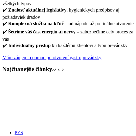
všetkých typov
✔️
Znalosť aktuálnej legislatívy
, hygienických predpisov aj
požiadaviek úradov
✔️
Komplexná služba na kľúč
– od nápadu až po finálne otvorenie
✔️
Šetríme váš čas, energiu aj nervy
– zabezpečíme celý proces za
vás
✔️
Individuálny prístup
ku každému klientovi a typu prevádzky
Mám záujem o pomoc pri otvorení gastroprevádzky
Najčítanejšie články
PZS