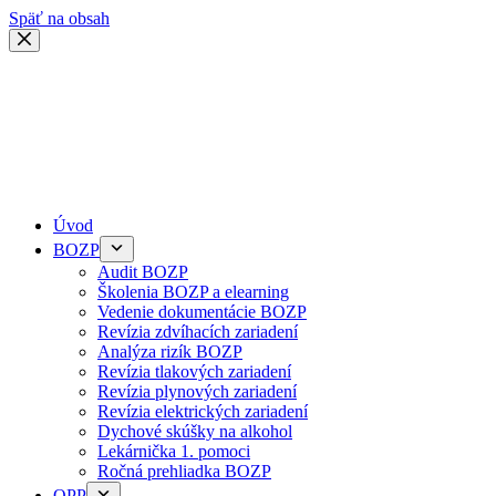
Späť na obsah
Úvod
BOZP
Audit BOZP
Školenia BOZP a elearning
Vedenie dokumentácie BOZP
Revízia zdvíhacích zariadení
Analýza rizík BOZP
Revízia tlakových zariadení
Revízia plynových zariadení
Revízia elektrických zariadení
Dychové skúšky na alkohol
Lekárnička 1. pomoci
Ročná prehliadka BOZP
OPP