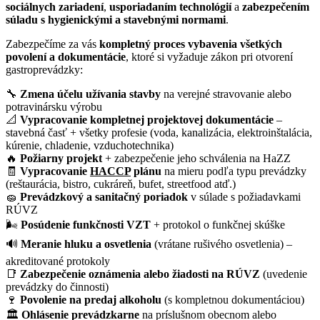
sociálnych zariadení
,
usporiadaním technológií
a
zabezpečením
súladu s hygienickými a stavebnými normami
.
Zabezpečíme za vás
kompletný proces vybavenia všetkých
povolení a dokumentácie
, ktoré si vyžaduje zákon pri otvorení
gastroprevádzky:
🔧
Zmena účelu užívania stavby
na verejné stravovanie alebo
potravinársku výrobu
📐
Vypracovanie kompletnej projektovej dokumentácie
–
stavebná časť + všetky profesie (voda, kanalizácia, elektroinštalácia,
kúrenie, chladenie, vzduchotechnika)
🔥
Požiarny projekt
+ zabezpečenie jeho schválenia na HaZZ
🧾
Vypracovanie
HACCP
plánu
na mieru podľa typu prevádzky
(reštaurácia, bistro, cukráreň, bufet, streetfood atď.)
🧽
Prevádzkový a sanitačný poriadok
v súlade s požiadavkami
RÚVZ
🌬️
Posúdenie funkčnosti VZT
+ protokol o funkčnej skúške
🔊
Meranie hluku a osvetlenia
(vrátane rušivého osvetlenia) –
akreditované protokoly
📑
Zabezpečenie oznámenia alebo žiadosti na RÚVZ
(uvedenie
prevádzky do činnosti)
🍷
Povolenie na predaj alkoholu
(s kompletnou dokumentáciou)
🏛️
Ohlásenie prevádzkarne
na príslušnom obecnom alebo