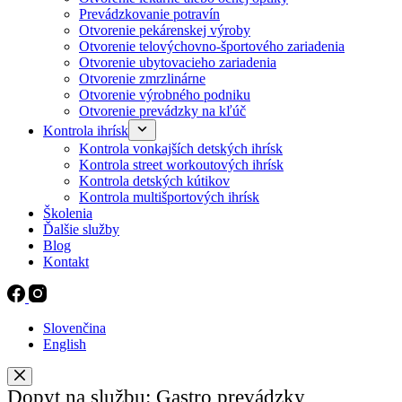
Prevádzkovanie potravín
Otvorenie pekárenskej výroby
Otvorenie telovýchovno-športového zariadenia
Otvorenie ubytovacieho zariadenia
Otvorenie zmrzlinárne
Otvorenie výrobného podniku
Otvorenie prevádzky na kľúč
Kontrola ihrísk
Kontrola vonkajších detských ihrísk
Kontrola street workoutových ihrísk
Kontrola detských kútikov
Kontrola multišportových ihrísk
Školenia
Ďalšie služby
Blog
Kontakt
Slovenčina
English
Dopyt na službu: Gastro prevádzky