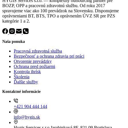
HYGIS Services s.r.o. — komplexný outsourcing partner pre
BOZP, OPP a pracovnú zdravotnú službu. Od roku 2017
spravujeme viac ako 100 prevádzok na Slovensku. Disponujeme
oprávneniami BT, BTS, TPO a oprávnením ÚVZ SR pre PZS
kategórie 1 a 2.
Naša ponuka
Pracovná zdravotná služba
Bezpečnosť a ochrana zdravia pri práci
Otvorenie prevádzky
Ochrana pred požiarmi
Kontrola ihrísk
Školenia
Ďalšie služby
Kontaktné informácie
+421 904 444 144
info@hygis.sk
Hygis Services s.r.o
Jarabinková 8F, 821 09 Bratislava