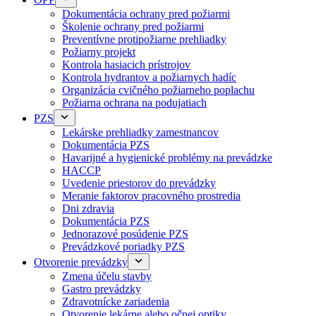
Dokumentácia ochrany pred požiarmi
Školenie ochrany pred požiarmi
Preventívne protipožiarne prehliadky
Požiarny projekt
Kontrola hasiacich prístrojov
Kontrola hydrantov a požiarnych hadíc
Organizácia cvičného požiarneho poplachu
Požiarna ochrana na podujatiach
PZS
Lekárske prehliadky zamestnancov
Dokumentácia PZS
Havarijné a hygienické problémy na prevádzke
HACCP
Uvedenie priestorov do prevádzky
Meranie faktorov pracovného prostredia
Dni zdravia
Dokumentácia PZS
Jednorazové posúdenie PZS
Prevádzkové poriadky PZS
Otvorenie prevádzky
Zmena účelu stavby
Gastro prevádzky
Zdravotnícke zariadenia
Otvorenie lekárne alebo očnej optiky