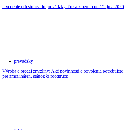
Uvedenie priestorov do prevádzky: čo sa zmenilo od 15. júla 2026
prevadzky
Výroba a predaj zmrzliny: Aké povinnosti a povolenia potrebujete
pre zmrzlináreň, stánok či foodtruck