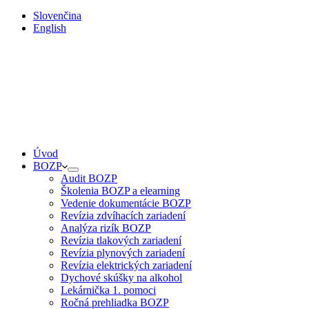
Slovenčina
English
Úvod
BOZP
Audit BOZP
Školenia BOZP a elearning
Vedenie dokumentácie BOZP
Revízia zdvíhacích zariadení
Analýza rizík BOZP
Revízia tlakových zariadení
Revízia plynových zariadení
Revízia elektrických zariadení
Dychové skúšky na alkohol
Lekárnička 1. pomoci
Ročná prehliadka BOZP