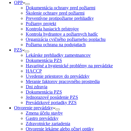
OPP
Dokumentácia ochrany pred požiarmi
Školenie ochrany pred požiarmi
Preventívne protipožiarne prehliadky
Požiarny projekt
Kontrola hasiacich prístrojov
Kontrola hydrantov a požiarnych hadíc
Organizácia cvičného požiarneho poplachu
Požiarna ochrana na podujatiach
PZS
Lekárske prehliadky zamestnancov
Dokumentácia PZS
Havarijné a hygienické problémy na prevádzke
HACCP
Uvedenie priestorov do prevádzky
Meranie faktorov pracovného prostredia
Dni zdravia
Dokumentácia PZS
Jednorazové posúdenie PZS
Prevádzkové poriadky PZS
Otvorenie prevádzky
Zmena účelu stavby
Gastro prevádzky
Zdravotnícke zariadenia
Otvorenie lekárne alebo očnej optiky