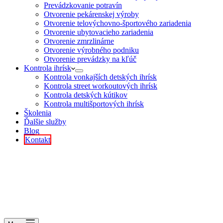
Prevádzkovanie potravín
Otvorenie pekárenskej výroby
Otvorenie telovýchovno-športového zariadenia
Otvorenie ubytovacieho zariadenia
Otvorenie zmrzlinárne
Otvorenie výrobného podniku
Otvorenie prevádzky na kľúč
Kontrola ihrísk
Kontrola vonkajších detských ihrísk
Kontrola street workoutových ihrísk
Kontrola detských kútikov
Kontrola multišportových ihrísk
Školenia
Ďalšie služby
Blog
Kontakt