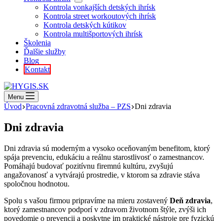
Kontrola vonkajších detských ihrísk
Kontrola street workoutových ihrísk
Kontrola detských kútikov
Kontrola multišportových ihrísk
Školenia
Ďalšie služby
Blog
Kontakt
Menu
Úvod
Pracovná zdravotná služba – PZS
Dni zdravia
Dni zdravia
Dni zdravia sú moderným a vysoko oceňovaným benefitom, ktorý
spája prevenciu, edukáciu a reálnu starostlivosť o zamestnancov.
Pomáhajú budovať pozitívnu firemnú kultúru, zvyšujú
angažovanosť a vytvárajú prostredie, v ktorom sa zdravie stáva
spoločnou hodnotou.
Spolu s vašou firmou pripravíme na mieru zostavený
Deň zdravia
,
ktorý zamestnancov podporí v zdravom životnom štýle, zvýši ich
povedomie o prevencii a poskytne im praktické nástroje pre fyzickú