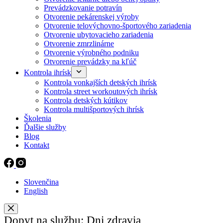
Prevádzkovanie potravín
Otvorenie pekárenskej výroby
Otvorenie telovýchovno-športového zariadenia
Otvorenie ubytovacieho zariadenia
Otvorenie zmrzlinárne
Otvorenie výrobného podniku
Otvorenie prevádzky na kľúč
Kontrola ihrísk
Kontrola vonkajších detských ihrísk
Kontrola street workoutových ihrísk
Kontrola detských kútikov
Kontrola multišportových ihrísk
Školenia
Ďalšie služby
Blog
Kontakt
Slovenčina
English
Dopyt na službu: Dni zdravia