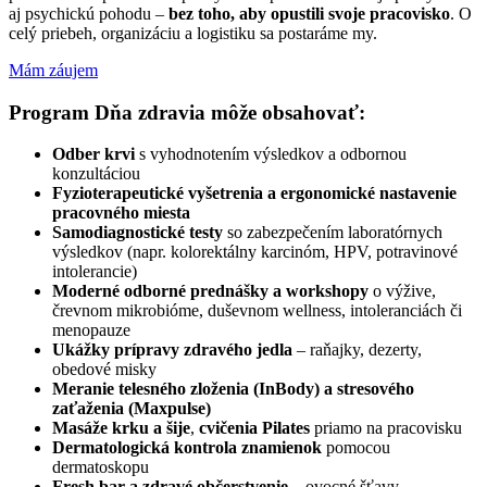
aj psychickú pohodu –
bez toho, aby opustili svoje pracovisko
. O
celý priebeh, organizáciu a logistiku sa postaráme my.
Mám záujem
Program Dňa zdravia môže obsahovať:
Odber krvi
s vyhodnotením výsledkov a odbornou
konzultáciou
Fyzioterapeutické vyšetrenia a ergonomické nastavenie
pracovného miesta
Samodiagnostické testy
so zabezpečením laboratórnych
výsledkov (napr. kolorektálny karcinóm, HPV, potravinové
intolerancie)
Moderné odborné prednášky a workshopy
o výžive,
črevnom mikrobióme, duševnom wellness, intoleranciách či
menopauze
Ukážky prípravy zdravého jedla
– raňajky, dezerty,
obedové misky
Meranie telesného zloženia (InBody) a stresového
zaťaženia (Maxpulse)
Masáže krku a šije
,
cvičenia Pilates
priamo na pracovisku
Dermatologická kontrola znamienok
pomocou
dermatoskopu
Fresh bar a zdravé občerstvenie
– ovocné šťavy,