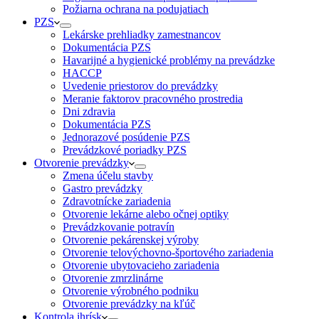
Požiarna ochrana na podujatiach
PZS
Lekárske prehliadky zamestnancov
Dokumentácia PZS
Havarijné a hygienické problémy na prevádzke
HACCP
Uvedenie priestorov do prevádzky
Meranie faktorov pracovného prostredia
Dni zdravia
Dokumentácia PZS
Jednorazové posúdenie PZS
Prevádzkové poriadky PZS
Otvorenie prevádzky
Zmena účelu stavby
Gastro prevádzky
Zdravotnícke zariadenia
Otvorenie lekárne alebo očnej optiky
Prevádzkovanie potravín
Otvorenie pekárenskej výroby
Otvorenie telovýchovno-športového zariadenia
Otvorenie ubytovacieho zariadenia
Otvorenie zmrzlinárne
Otvorenie výrobného podniku
Otvorenie prevádzky na kľúč
Kontrola ihrísk