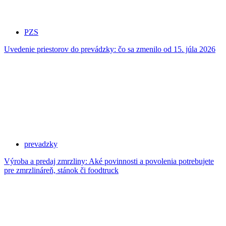
PZS
Uvedenie priestorov do prevádzky: čo sa zmenilo od 15. júla 2026
prevadzky
Výroba a predaj zmrzliny: Aké povinnosti a povolenia potrebujete
pre zmrzlináreň, stánok či foodtruck