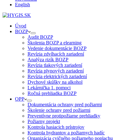
English
Úvod
BOZP
Audit BOZP
Školenia BOZP a elearning
Vedenie dokumentácie BOZP
Revízia zdvíhacích zariadení
Analýza rizík BOZP
Revízia tlakových zariadení
Revízia plynových zariadení
Revízia elektrických zariadení
Dychové skúšky na alkohol
Lekárnička 1. pomoci
Ročná prehliadka BOZP
OPP
Dokumentácia ochrany pred požiarmi
Školenie ochrany pred požiarmi
Preventívne protipožiarne prehliadky
Požiarny projekt
Kontrola hasiacich prístrojov
Kontrola hydrantov a požiarnych hadíc
Organizácia cvičného požiarneho poplachu