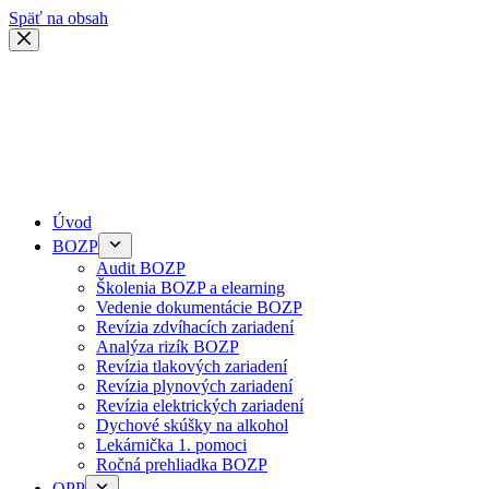
Späť na obsah
Úvod
BOZP
Audit BOZP
Školenia BOZP a elearning
Vedenie dokumentácie BOZP
Revízia zdvíhacích zariadení
Analýza rizík BOZP
Revízia tlakových zariadení
Revízia plynových zariadení
Revízia elektrických zariadení
Dychové skúšky na alkohol
Lekárnička 1. pomoci
Ročná prehliadka BOZP
OPP