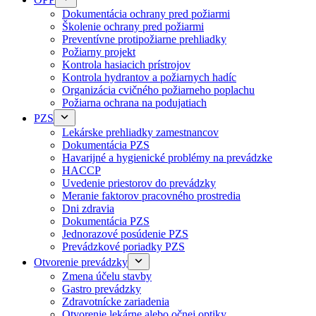
Dokumentácia ochrany pred požiarmi
Školenie ochrany pred požiarmi
Preventívne protipožiarne prehliadky
Požiarny projekt
Kontrola hasiacich prístrojov
Kontrola hydrantov a požiarnych hadíc
Organizácia cvičného požiarneho poplachu
Požiarna ochrana na podujatiach
PZS
Lekárske prehliadky zamestnancov
Dokumentácia PZS
Havarijné a hygienické problémy na prevádzke
HACCP
Uvedenie priestorov do prevádzky
Meranie faktorov pracovného prostredia
Dni zdravia
Dokumentácia PZS
Jednorazové posúdenie PZS
Prevádzkové poriadky PZS
Otvorenie prevádzky
Zmena účelu stavby
Gastro prevádzky
Zdravotnícke zariadenia
Otvorenie lekárne alebo očnej optiky