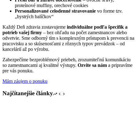
proteínové muffiny, orechové cookies
Personalizované celodenné stravovanie
vo forme tzv.
„bystrých balíčkov“
Každý Deň zdravia zostavujeme
individuálne podľa špecifík a
potrieb vašej firmy
– bez ohľadu na počet zamestnancov alebo
odvetvie. Sme odborný tím s komplexným prístupom k prevencii na
pracovisku a so skúsenosťami z rôznych typov prevádzok – od
kancelárií až po výrobu.
Zabezpečíme bezproblémový priebeh, zrozumiteľnú komunikáciu
so zamestnancami aj kvalitné výstupy.
Ozvite sa nám
a pripravíme
pre vás ponuku.
Mám záujem o ponuku
Najčítanejšie články